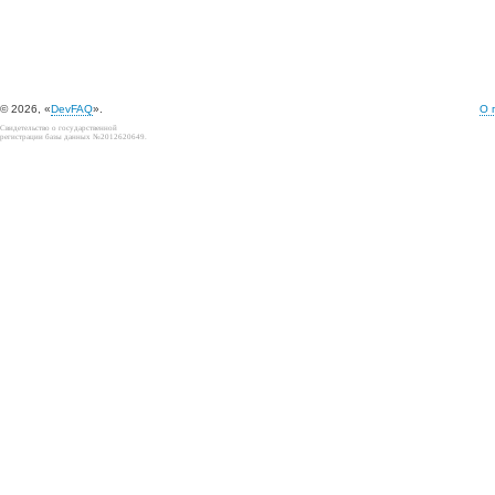
© 2026, «
DevFAQ
».
О 
Свидетельство о государственной
регистрации базы данных №2012620649.