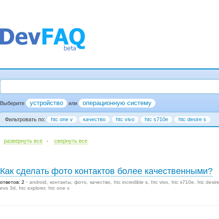
устройство
операционную систему
Выберите
или
Фильтровать по:
htc one v
качество
htc vivo
htc s710e
htc desire s
·
развернуть все
cвернуть все
Как сделать фото контактов более качественными?
ответов: 2
android
контакты
фото
качество
htc incredible s
htc vivo
htc s710e
htc desir
evo 3d
htc explorer
htc one v