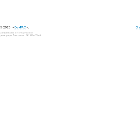
© 2026, «
DevFAQ
».
О 
Свидетельство о государственной
регистрации базы данных №2012620649.