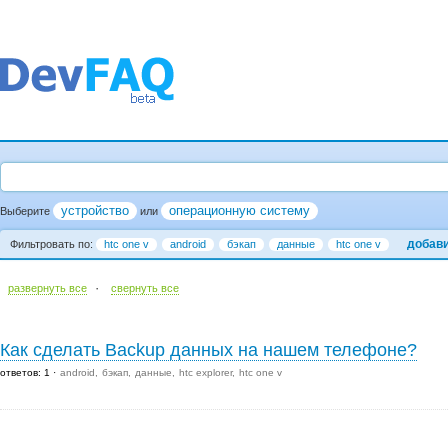
устройство
операционную систему
Выберите
или
добав
Фильтровать по:
htc one v
android
бэкап
данные
htc one v
·
развернуть все
cвернуть все
Как сделать Backup данных на нашем телефоне?
ответов: 1
android
бэкап
данные
htc explorer
htc one v