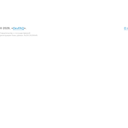
© 2026, «
DevFAQ
».
О 
Свидетельство о государственной
регистрации базы данных №2012620649.