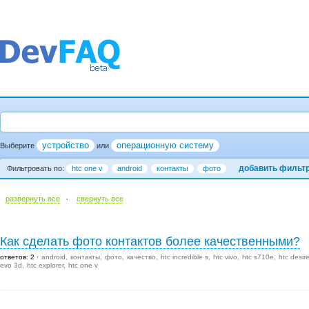
устройство
операционную систему
Выберите
или
добавить фильт
Фильтровать по:
htc one v
android
контакты
фото
·
развернуть все
cвернуть все
Как сделать фото контактов более качественными?
ответов: 2
android
контакты
фото
качество
htc incredible s
htc vivo
htc s710e
htc desir
evo 3d
htc explorer
htc one v