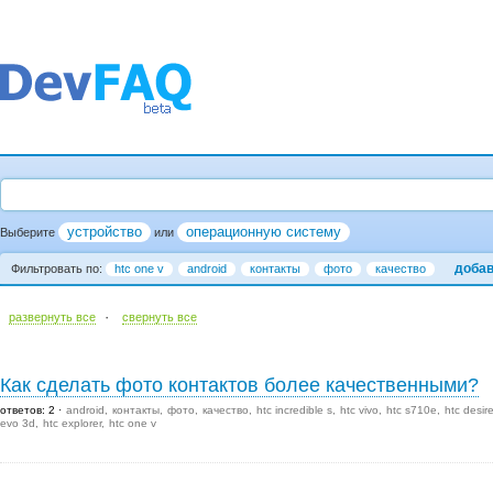
устройство
операционную систему
Выберите
или
добав
Фильтровать по:
htc one v
android
контакты
фото
качество
·
развернуть все
cвернуть все
Как сделать фото контактов более качественными?
ответов: 2
android
контакты
фото
качество
htc incredible s
htc vivo
htc s710e
htc desir
evo 3d
htc explorer
htc one v