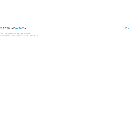
© 2026, «
DevFAQ
».
О 
Свидетельство о государственной
регистрации базы данных №2012620649.