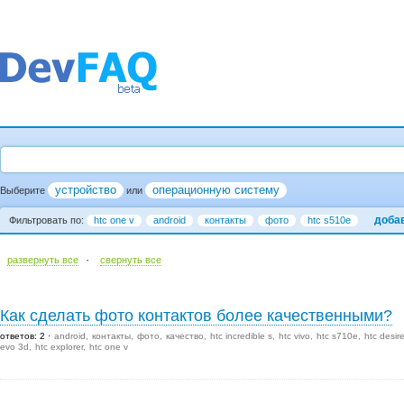
устройство
операционную систему
Выберите
или
доба
Фильтровать по:
htc one v
android
контакты
фото
htc s510e
·
развернуть все
cвернуть все
Как сделать фото контактов более качественными?
ответов: 2
android
контакты
фото
качество
htc incredible s
htc vivo
htc s710e
htc desir
evo 3d
htc explorer
htc one v