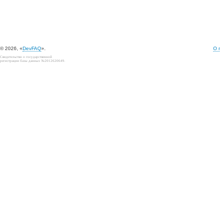
© 2026, «
DevFAQ
».
О 
Свидетельство о государственной
регистрации базы данных №2012620649.