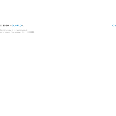
© 2026, «
DevFAQ
».
О 
Свидетельство о государственной
регистрации базы данных №2012620649.