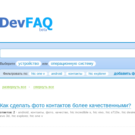
устройство
операционную систему
Выберите
или
добавить ф
Фильтровать по:
htc one v
android
контакты
htc explorer
·
развернуть все
cвернуть все
Как сделать фото контактов более качественными?
ответов: 2
android
контакты
фото
качество
htc incredible s
htc vivo
htc s710e
htc desir
evo 3d
htc explorer
htc one v