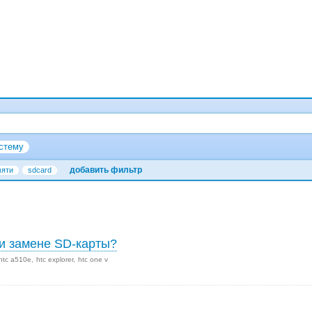
стему
добавить фильтр
мяти
sdcard
и замене SD-карты?
htc a510e
htc explorer
htc one v