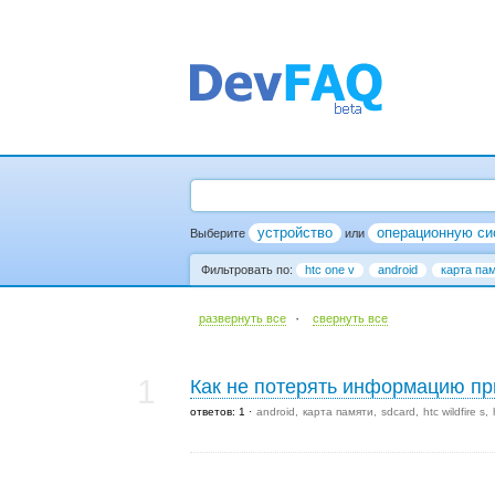
устройство
операционную си
Выберите
или
Фильтровать по:
htc one v
android
карта па
·
развернуть все
cвернуть все
1
Как не потерять информацию пр
ответов: 1
android
карта памяти
sdcard
htc wildfire s