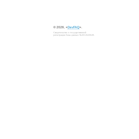
© 2026, «
DevFAQ
».
Свидетельство о государственной
регистрации базы данных №2012620649.