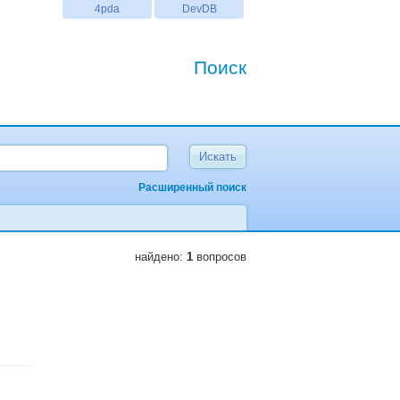
4pda
DevDB
Поиск
Расширенный поиск
найдено:
1
вопросов