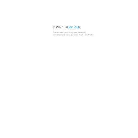
© 2026, «
DevFAQ
».
Свидетельство о государственной
регистрации базы данных №2012620649.