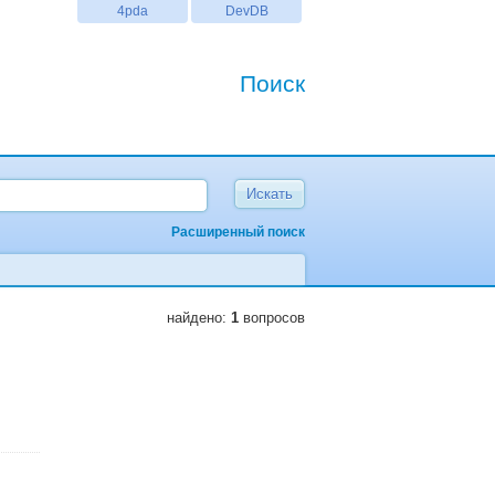
4pda
DevDB
Поиск
Расширенный поиск
найдено:
1
вопросов