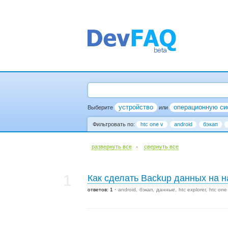
устройство
операционную си
Выберите
или
Фильтровать по:
htc one v
android
бэкап
·
развернуть все
cвернуть все
1
Как сделать Backup данных на 
ответов: 1
android
бэкап
данные
htc explorer
htc one