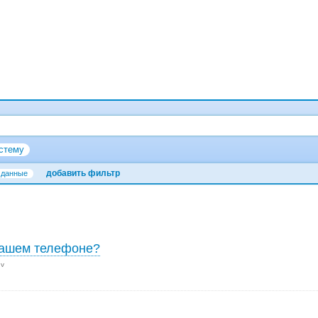
стему
добавить фильтр
данные
нашем телефоне?
 v