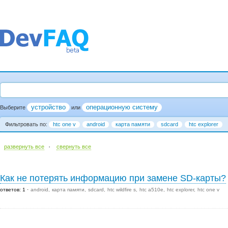
устройство
операционную систему
Выберите
или
Фильтровать по:
htc one v
android
карта памяти
sdcard
htc explorer
·
развернуть все
cвернуть все
Как не потерять информацию при замене SD-карты?
ответов: 1
android
карта памяти
sdcard
htc wildfire s
htc a510e
htc explorer
htc one v