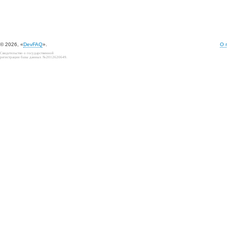
© 2026, «
DevFAQ
».
О 
Свидетельство о государственной
регистрации базы данных №2012620649.