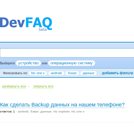
устройство
операционную систему
Выберите
или
добавить фильтр
Фильтровать по:
htc one v
android
бэкап
данные
·
развернуть все
cвернуть все
Как сделать Backup данных на нашем телефоне?
ответов: 1
android
бэкап
данные
htc explorer
htc one v