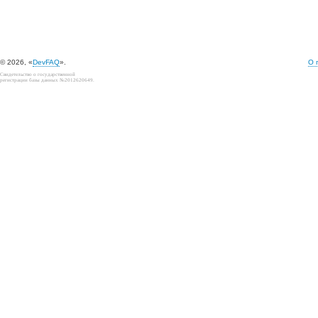
© 2026, «
DevFAQ
».
О 
Свидетельство о государственной
регистрации базы данных №2012620649.