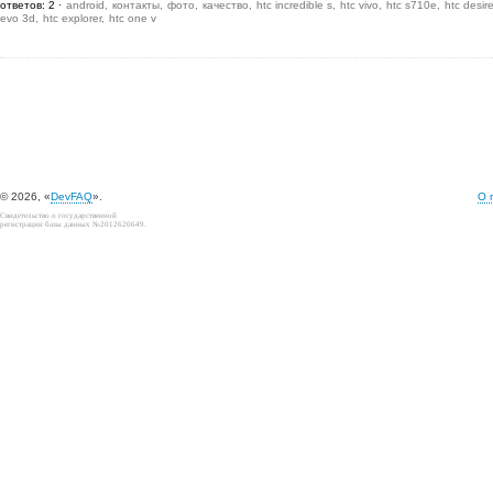
ответов: 2
android
контакты
фото
качество
htc incredible s
htc vivo
htc s710e
htc desir
evo 3d
htc explorer
htc one v
© 2026, «
DevFAQ
».
О 
Свидетельство о государственной
регистрации базы данных №2012620649.