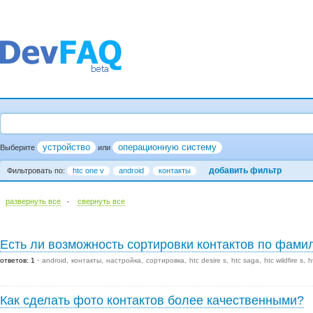
устройство
операционную систему
Выберите
или
добавить фильтр
Фильтровать по:
htc one v
android
контакты
·
развернуть все
cвернуть все
Есть ли возможность сортировки контактов по фами
ответов: 1
android
контакты
настройка
сортировка
htc desire s
htc saga
htc wildfire s
h
Как сделать фото контактов более качественными?