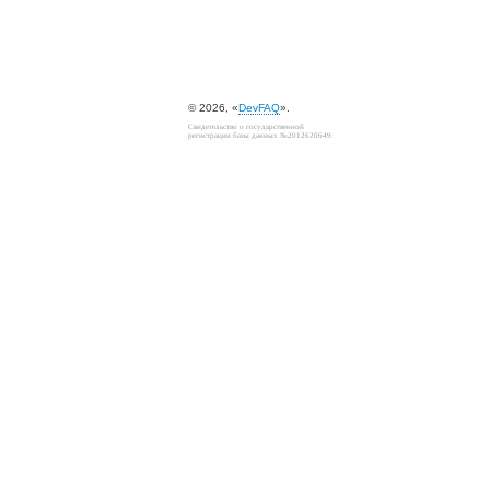
© 2026, «
DevFAQ
».
Свидетельство о государственной
регистрации базы данных №2012620649.