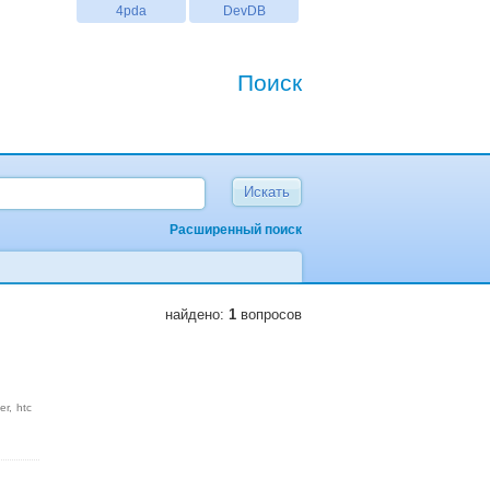
4pda
DevDB
Поиск
Расширенный поиск
найдено:
1
вопросов
er
htc