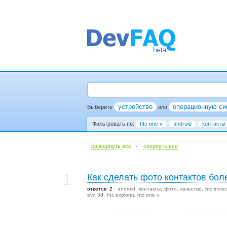
устройство
операционную си
Выберите
или
Фильтровать по:
htc one v
android
контакты
·
развернуть все
cвернуть все
1
Как сделать фото контактов бо
ответов: 2
android
контакты
фото
качество
htc incre
evo 3d
htc explorer
htc one v