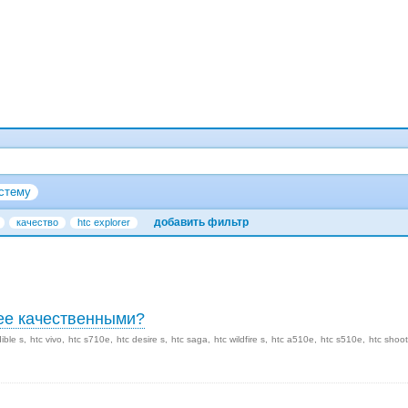
стему
добавить фильтр
качество
htc explorer
лее качественными?
dible s
htc vivo
htc s710e
htc desire s
htc saga
htc wildfire s
htc a510e
htc s510e
htc shoot