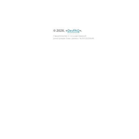
© 2026, «
DevFAQ
».
Свидетельство о государственной
регистрации базы данных №2012620649.