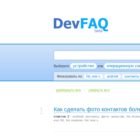
устройство
операционную си
Выберите
или
Фильтровать по:
htc one v
android
контакты
·
развернуть все
cвернуть все
1
Как сделать фото контактов бо
ответов: 2
android
контакты
фото
качество
htc incre
evo 3d
htc explorer
htc one v