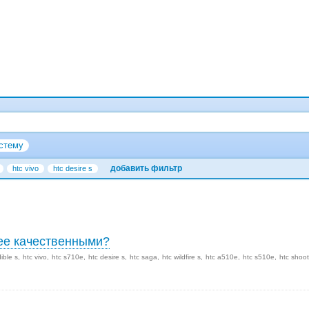
стему
добавить фильтр
htc vivo
htc desire s
лее качественными?
dible s
htc vivo
htc s710e
htc desire s
htc saga
htc wildfire s
htc a510e
htc s510e
htc shoot