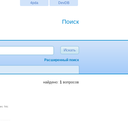
4pda
DevDB
Поиск
Расширенный поиск
найдено:
1
вопросов
er
htc