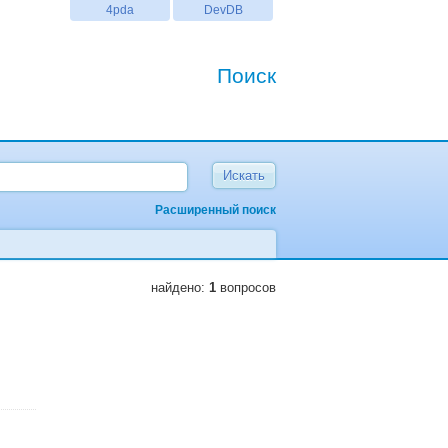
4pda
DevDB
Поиск
Расширенный поиск
найдено:
1
вопросов