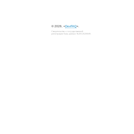
© 2026, «
DevFAQ
».
Свидетельство о государственной
регистрации базы данных №2012620649.