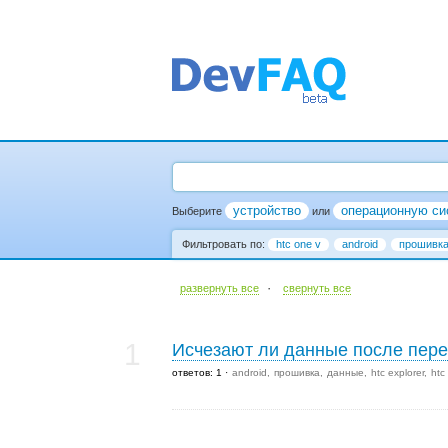
устройство
операционную си
Выберите
или
Фильтровать по:
htc one v
android
прошивк
·
развернуть все
cвернуть все
1
Исчезают ли данные после пер
ответов: 1
android
прошивка
данные
htc explorer
htc