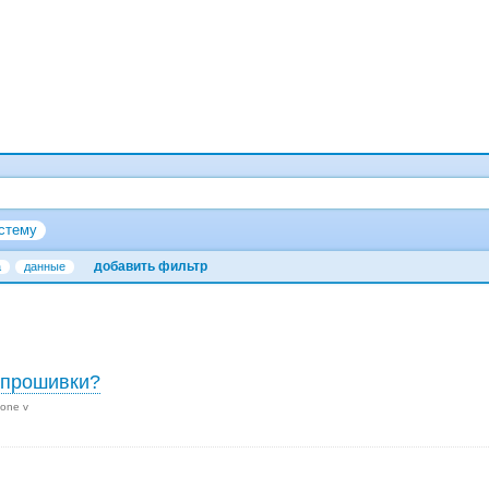
стему
добавить фильтр
а
данные
епрошивки?
 one v