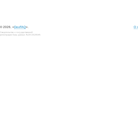
© 2026, «
DevFAQ
».
О 
Свидетельство о государственной
регистрации базы данных №2012620649.