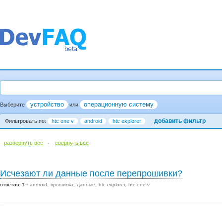
устройство
операционную систему
Выберите
или
добавить фильтр
Фильтровать по:
htc one v
android
htc explorer
·
развернуть все
cвернуть все
Исчезают ли данные после перепрошивки?
ответов: 1
android
прошивка
данные
htc explorer
htc one v