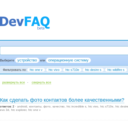
устройство
операционную систему
Выберите
или
Фильтровать по:
htc one v
htc vivo
htc s710e
htc desire s
htc wildfire s
·
развернуть все
cвернуть все
Как сделать фото контактов более качественными?
ответов: 2
android
контакты
фото
качество
htc incredible s
htc vivo
htc s710e
htc desir
evo 3d
htc explorer
htc one v