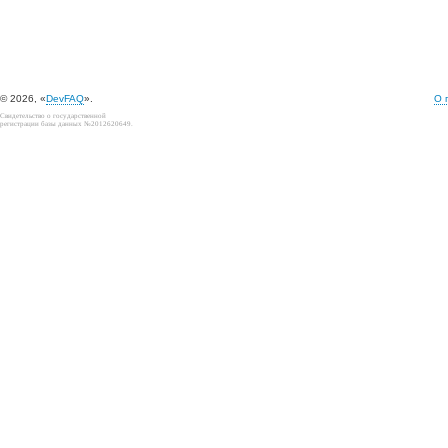
© 2026, «
DevFAQ
».
О 
Свидетельство о государственной
регистрации базы данных №2012620649.