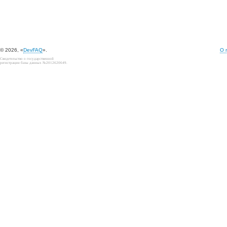
© 2026, «
DevFAQ
».
О 
Свидетельство о государственной
регистрации базы данных №2012620649.