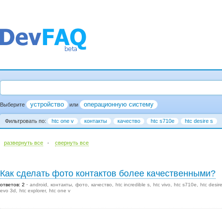
устройство
операционную систему
Выберите
или
Фильтровать по:
htc one v
контакты
качество
htc s710e
htc desire s
·
развернуть все
cвернуть все
Как сделать фото контактов более качественными?
ответов: 2
android
контакты
фото
качество
htc incredible s
htc vivo
htc s710e
htc desir
evo 3d
htc explorer
htc one v