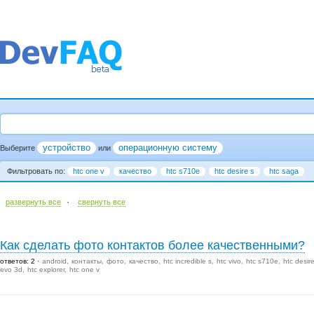
устройство
операционную систему
Выберите
или
Фильтровать по:
htc one v
качество
htc s710e
htc desire s
htc saga
·
развернуть все
cвернуть все
Как сделать фото контактов более качественными?
ответов: 2
android
контакты
фото
качество
htc incredible s
htc vivo
htc s710e
htc desir
evo 3d
htc explorer
htc one v