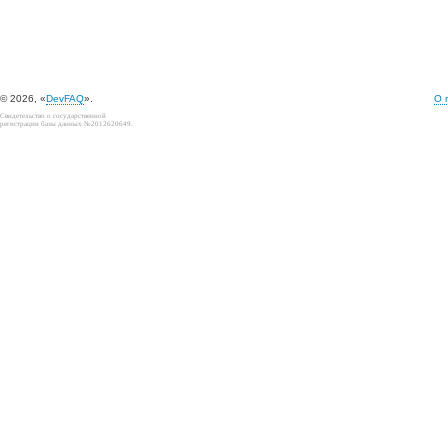
© 2026, «
DevFAQ
».
О 
Свидетельство о государственной
регистрации базы данных №2012620649.