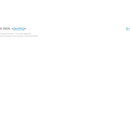
© 2026, «
DevFAQ
».
О 
Свидетельство о государственной
регистрации базы данных №2012620649.