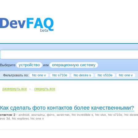
устройство
операционную систему
Выберите
или
Фильтровать по:
htc one v
htc s710e
htc desire s
htc s510e
htc one v
·
развернуть все
cвернуть все
Как сделать фото контактов более качественными?
ответов: 2
android
контакты
фото
качество
htc incredible s
htc vivo
htc s710e
htc desir
evo 3d
htc explorer
htc one v