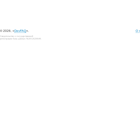
© 2026, «
DevFAQ
».
О 
Свидетельство о государственной
регистрации базы данных №2012620649.