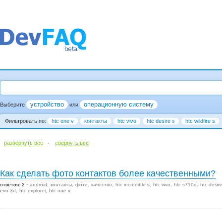
устройство
операционную систему
Выберите
или
Фильтровать по:
htc one v
контакты
htc vivo
htc desire s
htc wildfire s
·
развернуть все
cвернуть все
Как сделать фото контактов более качественными?
ответов: 2
android
контакты
фото
качество
htc incredible s
htc vivo
htc s710e
htc desir
evo 3d
htc explorer
htc one v