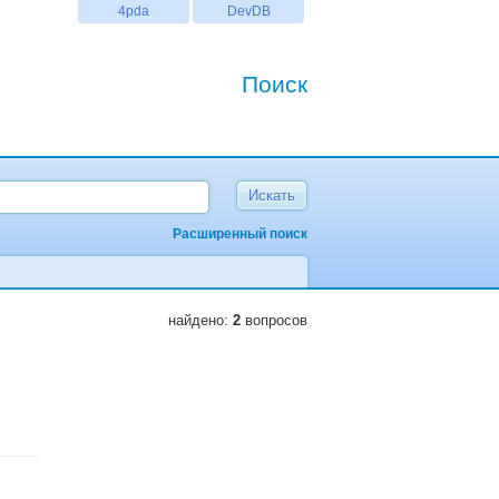
4pda
DevDB
Поиск
Расширенный поиск
найдено:
2
вопросов