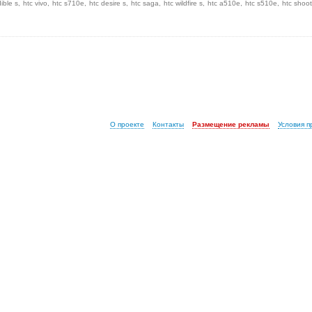
dible s
htc vivo
htc s710e
htc desire s
htc saga
htc wildfire s
htc a510e
htc s510e
htc shoot
О проекте
Контакты
Размещение рекламы
Условия 