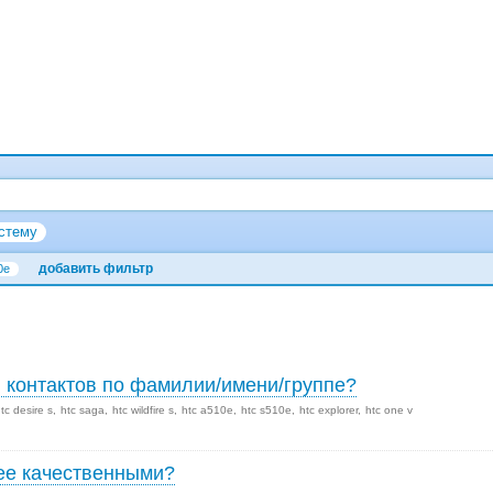
стему
добавить фильтр
0e
и контактов по фамилии/имени/группе?
tc desire s
htc saga
htc wildfire s
htc a510e
htc s510e
htc explorer
htc one v
лее качественными?