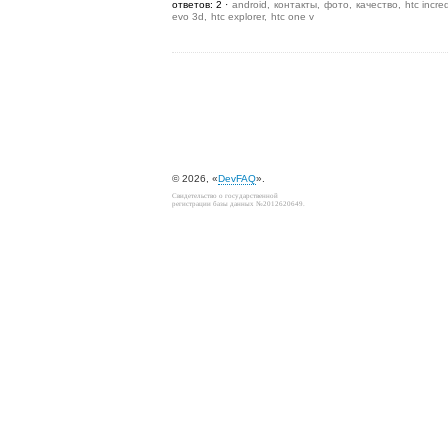
ответов: 2
android
контакты
фото
качество
htc incre
evo 3d
htc explorer
htc one v
© 2026, «
DevFAQ
».
Свидетельство о государственной
регистрации базы данных №2012620649.