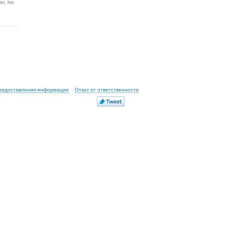
er
htc
предоставления информации
Отказ от ответственности