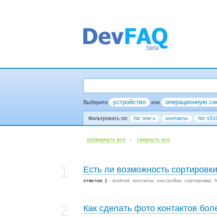
устройство
операционную си
Выберите
или
Фильтровать по:
htc one v
контакты
htc s51
·
развернуть все
cвернуть все
1
Есть ли возможность сортировк
ответов: 1
android
контакты
настройка
сортировка
h
2
Как сделать фото контактов бо