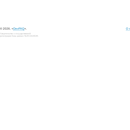
© 2026, «
DevFAQ
».
О 
Свидетельство о государственной
регистрации базы данных №2012620649.