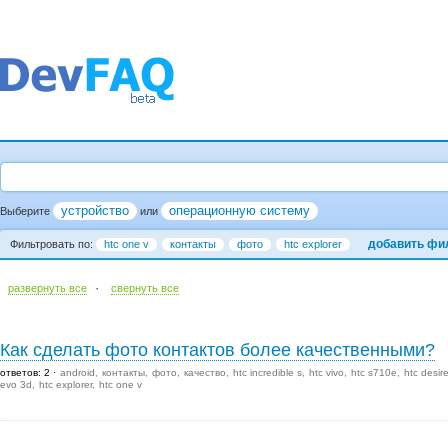
устройство
операционную систему
Выберите
или
добавить фи
Фильтровать по:
htc one v
контакты
фото
htc explorer
·
развернуть все
cвернуть все
Как сделать фото контактов более качественными?
ответов: 2
android
контакты
фото
качество
htc incredible s
htc vivo
htc s710e
htc desir
evo 3d
htc explorer
htc one v