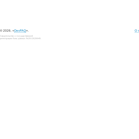
© 2026, «
DevFAQ
».
О 
Свидетельство о государственной
регистрации базы данных №2012620649.