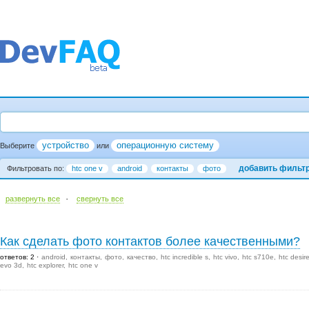
устройство
операционную систему
Выберите
или
добавить фильт
Фильтровать по:
htc one v
android
контакты
фото
·
развернуть все
cвернуть все
Как сделать фото контактов более качественными?
ответов: 2
android
контакты
фото
качество
htc incredible s
htc vivo
htc s710e
htc desir
evo 3d
htc explorer
htc one v