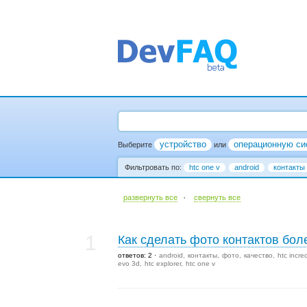
устройство
операционную си
Выберите
или
Фильтровать по:
htc one v
android
контакты
·
развернуть все
cвернуть все
1
Как сделать фото контактов бо
ответов: 2
android
контакты
фото
качество
htc incre
evo 3d
htc explorer
htc one v