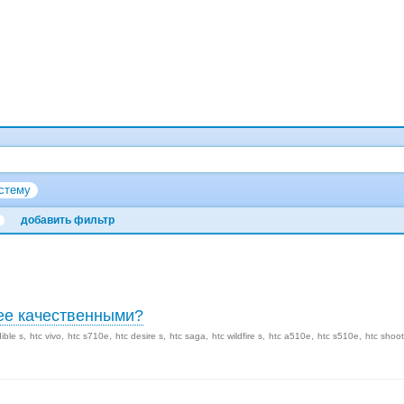
стему
добавить фильтр
лее качественными?
dible s
htc vivo
htc s710e
htc desire s
htc saga
htc wildfire s
htc a510e
htc s510e
htc shoot