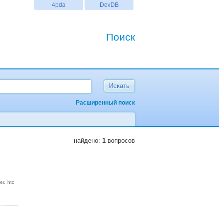
4pda
DevDB
Поиск
Расширенный поиск
найдено:
1
вопросов
er
htc