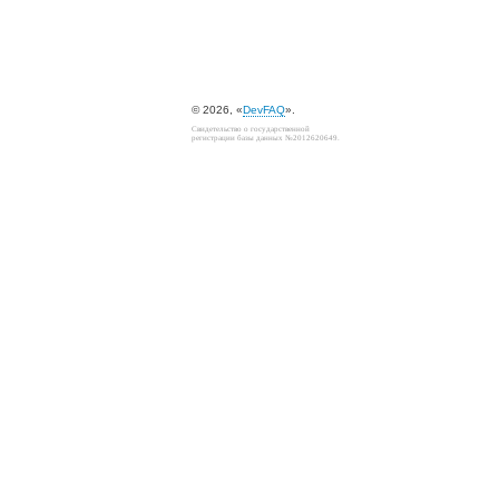
© 2026, «
DevFAQ
».
Свидетельство о государственной
регистрации базы данных №2012620649.