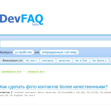
устройство
операционную систему
Выберите
или
Фильтровать по:
htc one v
контакты
качество
htc s710e
htc desire s
·
развернуть все
cвернуть все
Как сделать фото контактов более качественными?
ответов: 2
android
контакты
фото
качество
htc incredible s
htc vivo
htc s710e
htc desir
evo 3d
htc explorer
htc one v