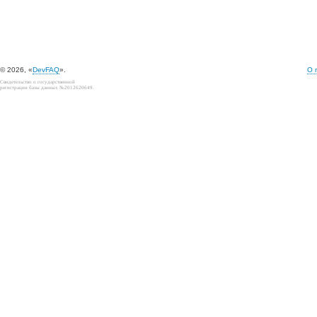
© 2026, «
DevFAQ
».
О 
Свидетельство о государственной
регистрации базы данных №2012620649.