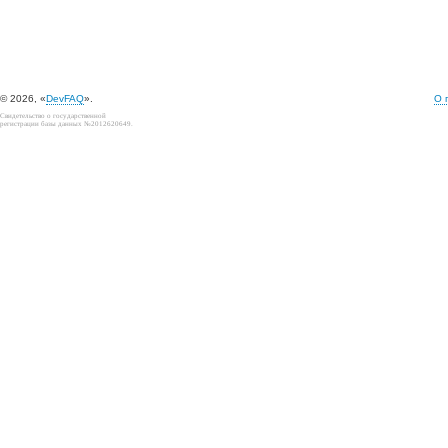
© 2026, «
DevFAQ
».
О 
Свидетельство о государственной
регистрации базы данных №2012620649.