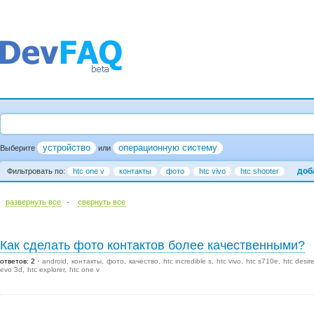
устройство
операционную систему
Выберите
или
доб
Фильтровать по:
htc one v
контакты
фото
htc vivo
htc shooter
·
развернуть все
cвернуть все
Как сделать фото контактов более качественными?
ответов: 2
android
контакты
фото
качество
htc incredible s
htc vivo
htc s710e
htc desir
evo 3d
htc explorer
htc one v