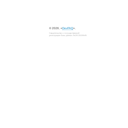
© 2026, «
DevFAQ
».
Свидетельство о государственной
регистрации базы данных №2012620649.