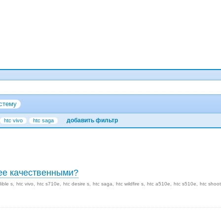
стему
добавить фильтр
htc vivo
htc saga
лее качественными?
dible s
htc vivo
htc s710e
htc desire s
htc saga
htc wildfire s
htc a510e
htc s510e
htc shoot