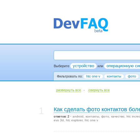
устройство
операционную си
Выберите
или
Фильтровать по:
htc one v
контакты
фото
·
развернуть все
cвернуть все
1
Как сделать фото контактов бо
ответов: 2
android
контакты
фото
качество
htc incre
evo 3d
htc explorer
htc one v