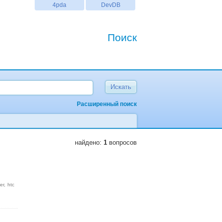
4pda
DevDB
Поиск
Расширенный поиск
найдено:
1
вопросов
er
htc