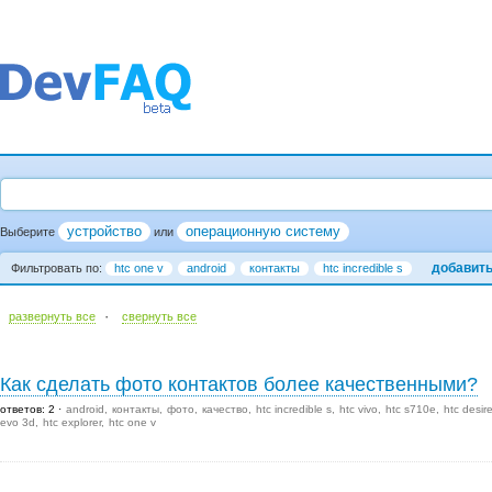
устройство
операционную систему
Выберите
или
добавит
Фильтровать по:
htc one v
android
контакты
htc incredible s
·
развернуть все
cвернуть все
Как сделать фото контактов более качественными?
ответов: 2
android
контакты
фото
качество
htc incredible s
htc vivo
htc s710e
htc desir
evo 3d
htc explorer
htc one v