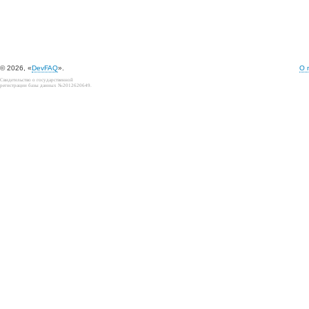
© 2026, «
DevFAQ
».
О 
Свидетельство о государственной
регистрации базы данных №2012620649.