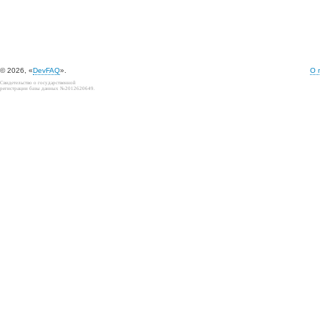
© 2026, «
DevFAQ
».
О 
Свидетельство о государственной
регистрации базы данных №2012620649.