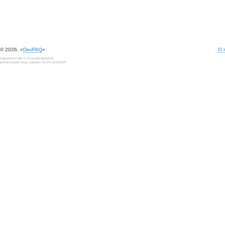
© 2026, «
DevFAQ
».
О 
Свидетельство о государственной
регистрации базы данных №2012620649.