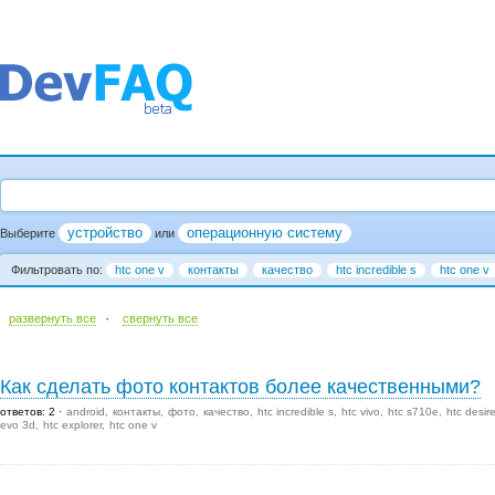
устройство
операционную систему
Выберите
или
Фильтровать по:
htc one v
контакты
качество
htc incredible s
htc one v
·
развернуть все
cвернуть все
Как сделать фото контактов более качественными?
ответов: 2
android
контакты
фото
качество
htc incredible s
htc vivo
htc s710e
htc desir
evo 3d
htc explorer
htc one v