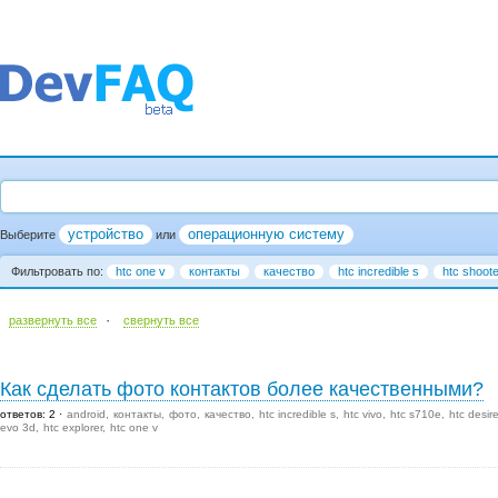
устройство
операционную систему
Выберите
или
Фильтровать по:
htc one v
контакты
качество
htc incredible s
htc shoote
·
развернуть все
cвернуть все
Как сделать фото контактов более качественными?
ответов: 2
android
контакты
фото
качество
htc incredible s
htc vivo
htc s710e
htc desir
evo 3d
htc explorer
htc one v