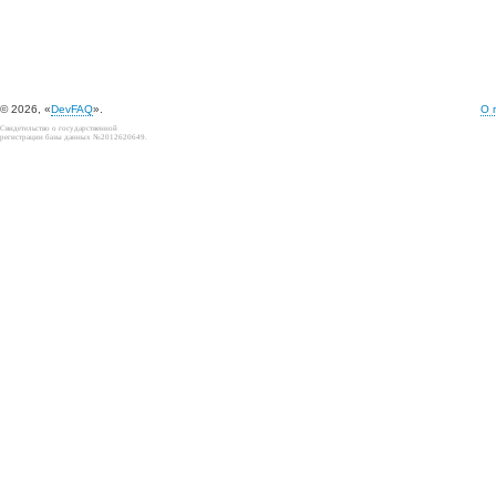
© 2026, «
DevFAQ
».
О 
Свидетельство о государственной
регистрации базы данных №2012620649.