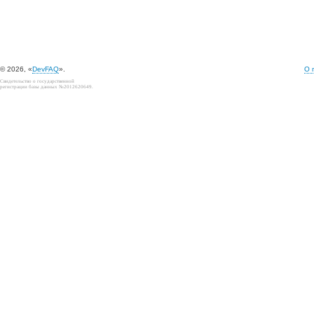
© 2026, «
DevFAQ
».
О 
Свидетельство о государственной
регистрации базы данных №2012620649.