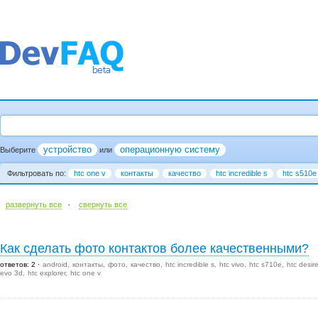
устройство
операционную систему
Выберите
или
Фильтровать по:
htc one v
контакты
качество
htc incredible s
htc s510e
·
развернуть все
cвернуть все
Как сделать фото контактов более качественными?
ответов: 2
android
контакты
фото
качество
htc incredible s
htc vivo
htc s710e
htc desir
evo 3d
htc explorer
htc one v