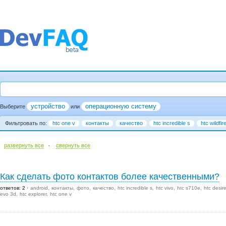
устройство
операционную систему
Выберите
или
Фильтровать по:
htc one v
контакты
качество
htc incredible s
htc wildfir
·
развернуть все
cвернуть все
Как сделать фото контактов более качественными?
ответов: 2
android
контакты
фото
качество
htc incredible s
htc vivo
htc s710e
htc desir
evo 3d
htc explorer
htc one v