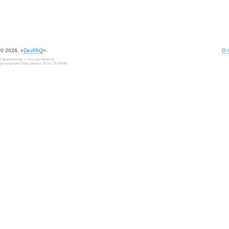
© 2026, «
DevFAQ
».
О 
Свидетельство о государственной
регистрации базы данных №2012620649.