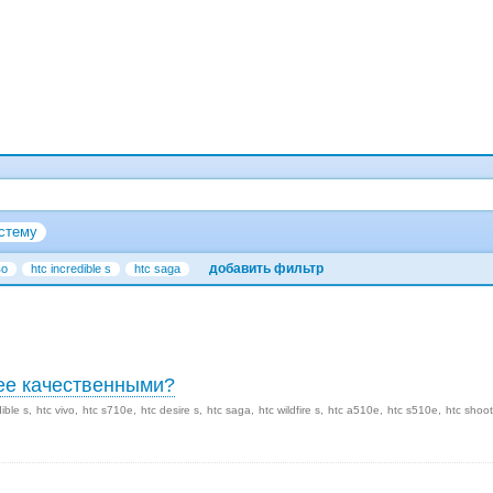
стему
добавить фильтр
во
htc incredible s
htc saga
лее качественными?
dible s
htc vivo
htc s710e
htc desire s
htc saga
htc wildfire s
htc a510e
htc s510e
htc shoot