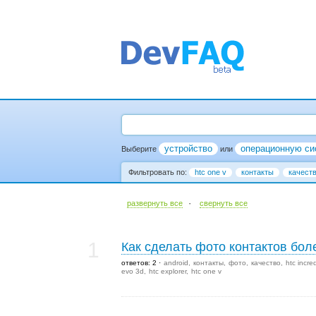
устройство
операционную си
Выберите
или
Фильтровать по:
htc one v
контакты
качест
·
развернуть все
cвернуть все
1
Как сделать фото контактов бо
ответов: 2
android
контакты
фото
качество
htc incre
evo 3d
htc explorer
htc one v