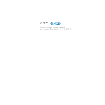
© 2026, «
DevFAQ
».
Свидетельство о государственной
регистрации базы данных №2012620649.