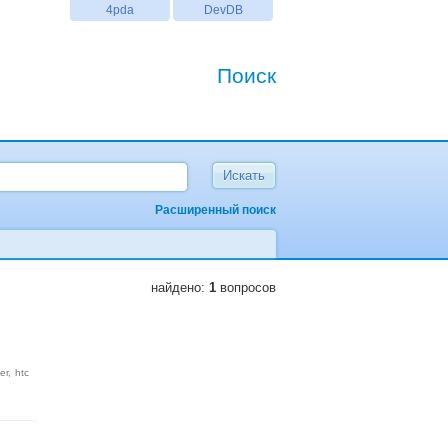
4pda
DevDB
Поиск
Расширенный поиск
найдено:
1
вопросов
er
htc