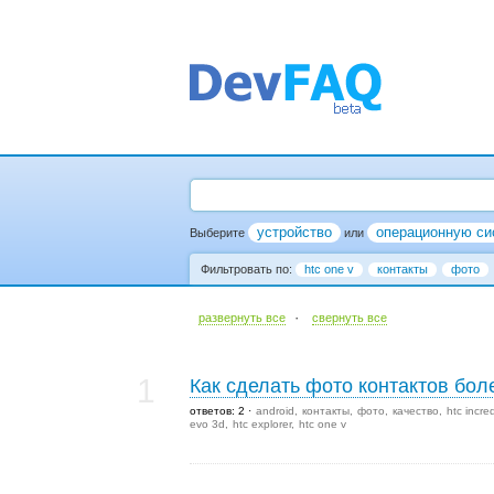
устройство
операционную си
Выберите
или
Фильтровать по:
htc one v
контакты
фото
·
развернуть все
cвернуть все
1
Как сделать фото контактов бо
ответов: 2
android
контакты
фото
качество
htc incre
evo 3d
htc explorer
htc one v