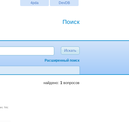
4pda
DevDB
Поиск
Расширенный поиск
найдено:
1
вопросов
er
htc