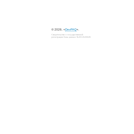
© 2026, «
DevFAQ
».
Свидетельство о государственной
регистрации базы данных №2012620649.