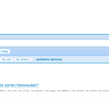
стему
добавить фильтр
htc vivo
htc desire s
лее качественными?
dible s
htc vivo
htc s710e
htc desire s
htc saga
htc wildfire s
htc a510e
htc s510e
htc shoot