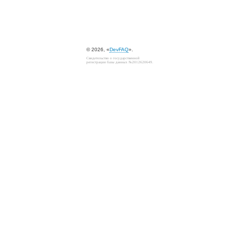
© 2026, «
DevFAQ
».
Свидетельство о государственной
регистрации базы данных №2012620649.