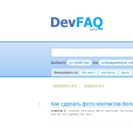
устройство
операционную си
Выберите
или
Фильтровать по:
htc one v
контакты
фото
·
развернуть все
cвернуть все
1
Как сделать фото контактов бо
ответов: 2
android
контакты
фото
качество
htc incre
evo 3d
htc explorer
htc one v