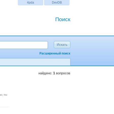
4pda
DevDB
Поиск
Расширенный поиск
найдено:
1
вопросов
er
htc