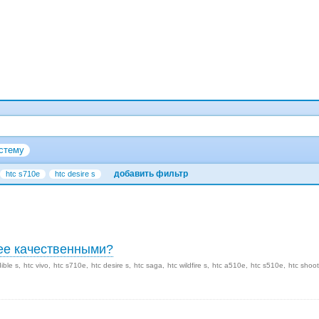
стему
добавить фильтр
htc s710e
htc desire s
лее качественными?
dible s
htc vivo
htc s710e
htc desire s
htc saga
htc wildfire s
htc a510e
htc s510e
htc shoot