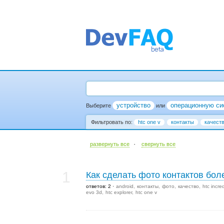
устройство
операционную си
Выберите
или
Фильтровать по:
htc one v
контакты
качест
·
развернуть все
cвернуть все
1
Как сделать фото контактов бо
ответов: 2
android
контакты
фото
качество
htc incre
evo 3d
htc explorer
htc one v