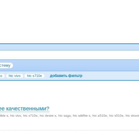
стему
добавить фильтр
во
htc vivo
htc s710e
лее качественными?
dible s
htc vivo
htc s710e
htc desire s
htc saga
htc wildfire s
htc a510e
htc s510e
htc shoot