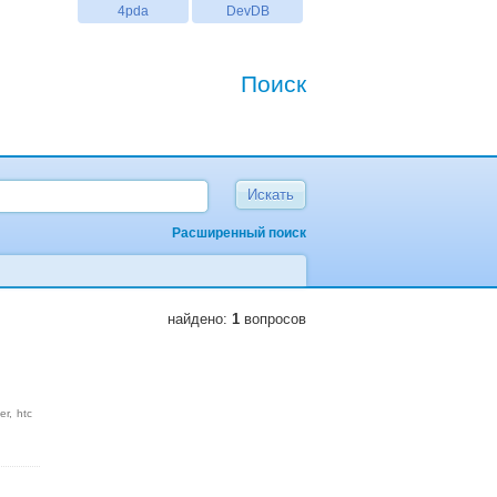
4pda
DevDB
Поиск
Расширенный поиск
найдено:
1
вопросов
er
htc