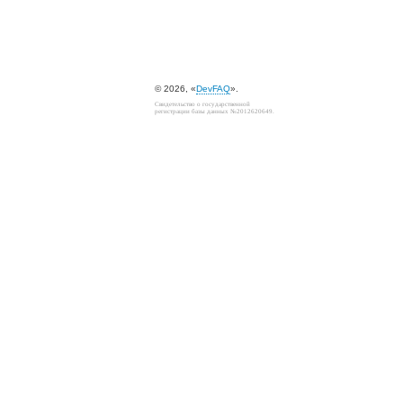
© 2026, «
DevFAQ
».
Свидетельство о государственной
регистрации базы данных №2012620649.