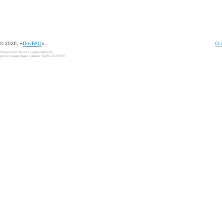
© 2026, «
DevFAQ
».
О 
Свидетельство о государственной
регистрации базы данных №2012620649.