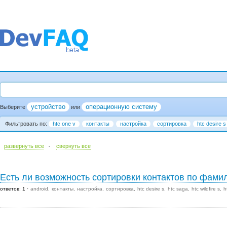
устройство
операционную систему
Выберите
или
Фильтровать по:
htc one v
контакты
настройка
сортировка
htc desire s
·
развернуть все
cвернуть все
Есть ли возможность сортировки контактов по фами
ответов: 1
android
контакты
настройка
сортировка
htc desire s
htc saga
htc wildfire s
h