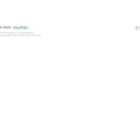
© 2026, «
DevFAQ
».
О 
Свидетельство о государственной
регистрации базы данных №2012620649.