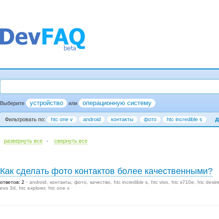
устройство
операционную систему
Выберите
или
д
Фильтровать по:
htc one v
android
контакты
фото
htc incredible s
·
развернуть все
cвернуть все
Как сделать фото контактов более качественными?
ответов: 2
android
контакты
фото
качество
htc incredible s
htc vivo
htc s710e
htc desir
evo 3d
htc explorer
htc one v