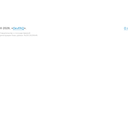
© 2026, «
DevFAQ
».
О 
Свидетельство о государственной
регистрации базы данных №2012620649.