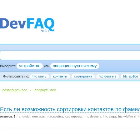
устройство
операционную систему
Выберите
или
Фильтровать по:
htc one v
контакты
сортировка
htc desire s
htc a510e
·
развернуть все
cвернуть все
Есть ли возможность сортировки контактов по фами
ответов: 1
android
контакты
настройка
сортировка
htc desire s
htc saga
htc wildfire s
h