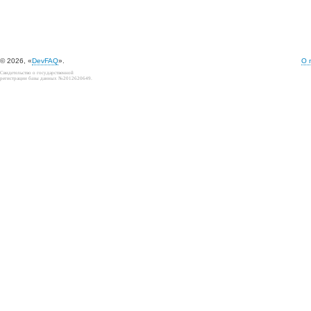
© 2026, «
DevFAQ
».
О 
Свидетельство о государственной
регистрации базы данных №2012620649.