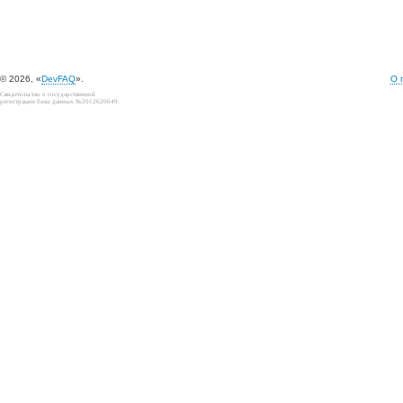
© 2026, «
DevFAQ
».
О 
Свидетельство о государственной
регистрации базы данных №2012620649.