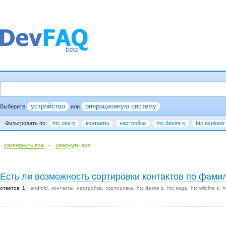
устройство
операционную систему
Выберите
или
Фильтровать по:
htc one v
контакты
настройка
htc desire s
htc explorer
·
развернуть все
cвернуть все
Есть ли возможность сортировки контактов по фами
ответов: 1
android
контакты
настройка
сортировка
htc desire s
htc saga
htc wildfire s
h