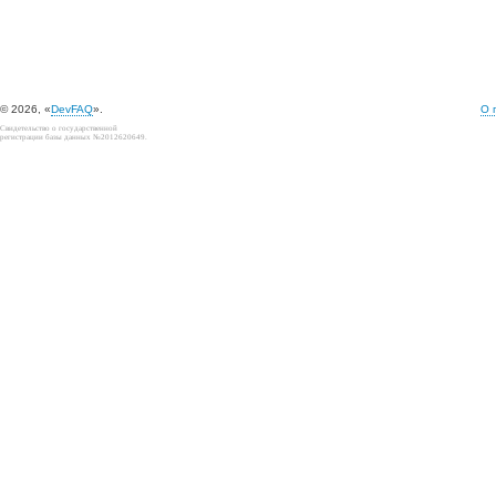
© 2026, «
DevFAQ
».
О 
Свидетельство о государственной
регистрации базы данных №2012620649.