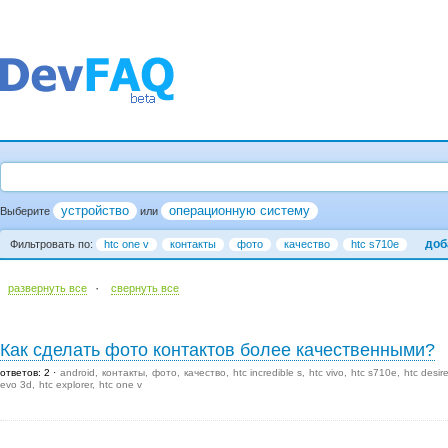
устройство
операционную систему
Выберите
или
доб
Фильтровать по:
htc one v
контакты
фото
качество
htc s710e
·
развернуть все
cвернуть все
Как сделать фото контактов более качественными?
ответов: 2
android
контакты
фото
качество
htc incredible s
htc vivo
htc s710e
htc desir
evo 3d
htc explorer
htc one v