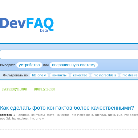
устройство
операционную систему
Выберите
или
Фильтровать по:
htc one v
контакты
качество
htc incredible s
htc desire
·
развернуть все
cвернуть все
Как сделать фото контактов более качественными?
ответов: 2
android
контакты
фото
качество
htc incredible s
htc vivo
htc s710e
htc desir
evo 3d
htc explorer
htc one v