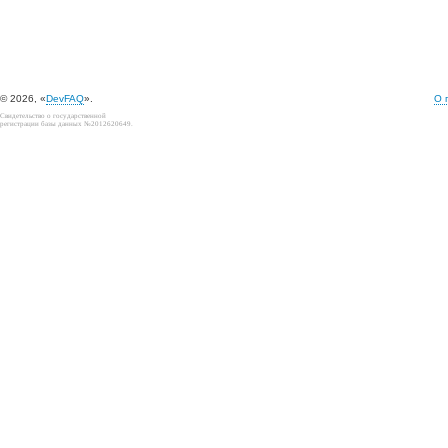
© 2026, «
DevFAQ
».
О 
Свидетельство о государственной
регистрации базы данных №2012620649.