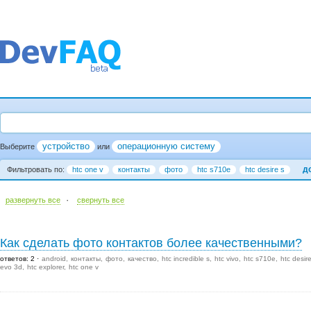
устройство
операционную систему
Выберите
или
д
Фильтровать по:
htc one v
контакты
фото
htc s710e
htc desire s
·
развернуть все
cвернуть все
Как сделать фото контактов более качественными?
ответов: 2
android
контакты
фото
качество
htc incredible s
htc vivo
htc s710e
htc desir
evo 3d
htc explorer
htc one v