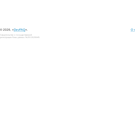
© 2026, «
DevFAQ
».
О 
Свидетельство о государственной
регистрации базы данных №2012620649.