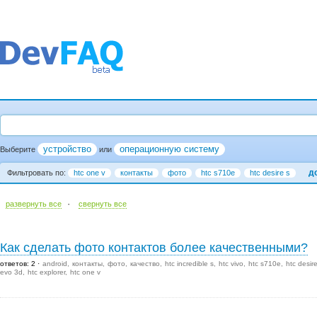
устройство
операционную систему
Выберите
или
д
Фильтровать по:
htc one v
контакты
фото
htc s710e
htc desire s
·
развернуть все
cвернуть все
Как сделать фото контактов более качественными?
ответов: 2
android
контакты
фото
качество
htc incredible s
htc vivo
htc s710e
htc desir
evo 3d
htc explorer
htc one v