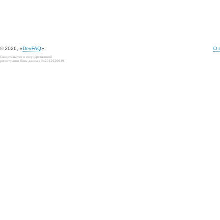
© 2026, «
DevFAQ
».
О 
Свидетельство о государственной
регистрации базы данных №2012620649.