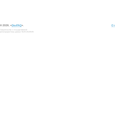
© 2026, «
DevFAQ
».
О 
Свидетельство о государственной
регистрации базы данных №2012620649.