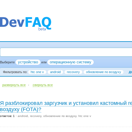
устройство
операционную систему
Выберите
или
д
Фильтровать по:
htc one v
android
recovery
обновление по воздуху
·
развернуть все
cвернуть все
Я разблокировал заргузчик и установил кастомный re
воздуху (FOTA)?
ответов: 1
android
recovery
обновление по воздуху
htc one v