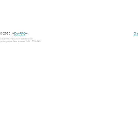
© 2026, «
DevFAQ
».
О 
Свидетельство о государственной
регистрации базы данных №2012620649.