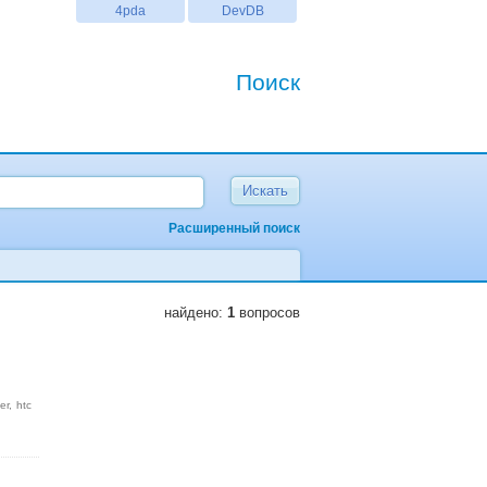
4pda
DevDB
Поиск
Расширенный поиск
найдено:
1
вопросов
er
htc