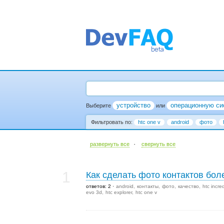
устройство
операционную си
Выберите
или
Фильтровать по:
htc one v
android
фото
·
развернуть все
cвернуть все
1
Как сделать фото контактов бо
ответов: 2
android
контакты
фото
качество
htc incre
evo 3d
htc explorer
htc one v