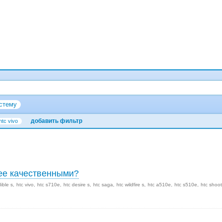
стему
добавить фильтр
htc vivo
лее качественными?
dible s
htc vivo
htc s710e
htc desire s
htc saga
htc wildfire s
htc a510e
htc s510e
htc shoot