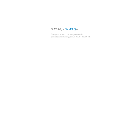
© 2026, «
DevFAQ
».
Свидетельство о государственной
регистрации базы данных №2012620649.