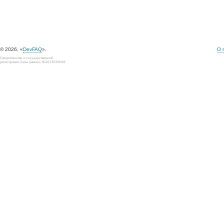
© 2026, «
DevFAQ
».
О 
Свидетельство о государственной
регистрации базы данных №2012620649.