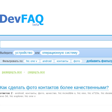
устройство
операционную систему
Выберите
или
добавить фильт
Фильтровать по:
htc one v
android
контакты
фото
·
развернуть все
cвернуть все
Как сделать фото контактов более качественными?
ответов: 2
android
контакты
фото
качество
htc incredible s
htc vivo
htc s710e
htc desir
evo 3d
htc explorer
htc one v